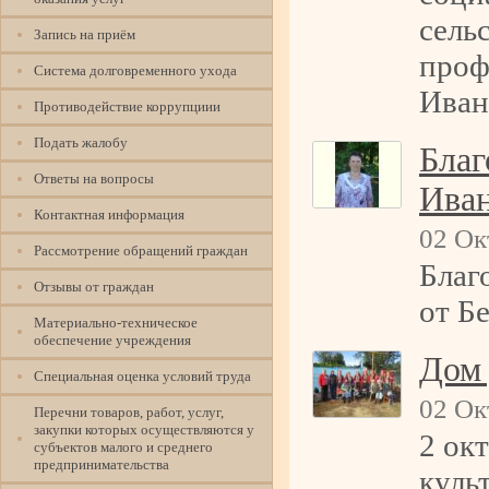
сель
Запись на приём
проф
Система долговременного ухода
Иван
Противодействие коррупциии
Подать жалобу
Благ
Ответы на вопросы
Ива
Контактная информация
02 Ок
Рассмотрение обращений граждан
Благ
Отзывы от граждан
от Б
Материально-техническое
обеспечение учреждения
Дом 
Специальная оценка условий труда
02 Ок
Перечни товаров, работ, услуг,
закупки которых осуществляются у
2 ок
субъектов малого и среднего
предпринимательства
куль