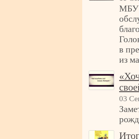
МБУС
обсл
благ
Голо
в пр
из м
«Хоч
свое
03 Се
Заме
рожд
Итог