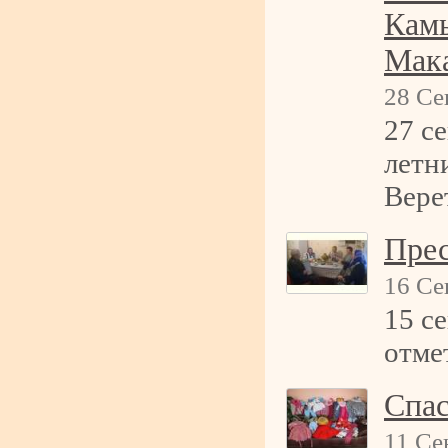
Камы
Мака
28 Се
27 с
летн
Вере
Прес
16 Се
15 с
отме
Спас
11 Се