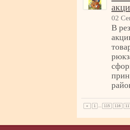
акци
02 Се
В ре
акци
това
рюкз
сфор
прин
райо
«
1
…
115
116
11