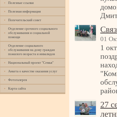
Полезные ссылки
домо
Полезная информация
Дмит
Попечительский совет
Связ
Отделение срочного социального
обслуживания и социальной
помощи
01 Ок
1 ок
Отделение социального
обслуживания на дому граждан
пожилого возраста и инвалидов
позд
Национальный проект "Семья"
нахо
Анкета о качестве оказания услуг
"Ком
Фотогалерея
обсл
Карта сайта
райо
27 с
летн