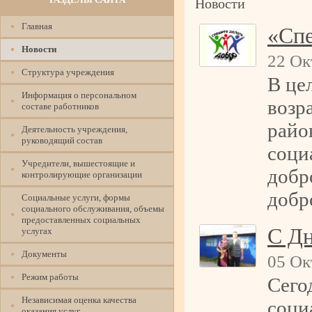
Новости
Главная
«Спе
Новости
22 Ок
Структура учреждения
В це
Информация о персональном
возр
составе работников
райо
Деятельность учреждения,
руководящий состав
соци
Учредители, вышестоящие и
добр
контролирующие организации
добр
Социальные услуги, формы
социального обслуживания, объемы
предоставленных социальных
С Дн
услугах
Документы
05 Ок
Режим работы
Сего
Независимая оценка качества
соци
оказания услуг