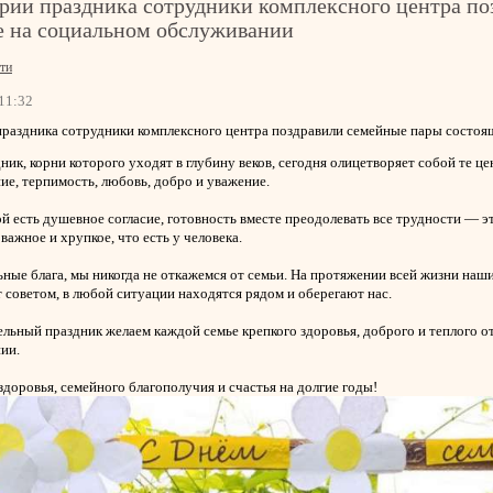
рии праздника сотрудники комплексного центра п
е на социальном обслуживании
ти
11:32
праздника сотрудники комплексного центра поздравили семейные пары состоя
ик, корни которого уходят в глубину веков, сегодня олицетворяет собой те це
е, терпимость, любовь, добро и уважение.
ой есть душевное согласие, готовность вместе преодолевать все трудности — э
важное и хрупкое, что есть у человека.
ьные блага, мы никогда не откажемся от семьи. На протяжении всей жизни н
 советом, в любой ситуации находятся рядом и оберегают нас.
ельный праздник желаем каждой семье крепкого здоровья, доброго и теплого от
ии.
здоровья, семейного благополучия и счастья на долгие годы!