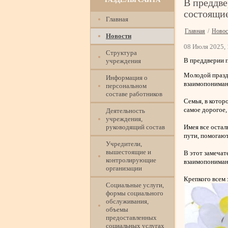
В преддве
состоящи
Главная
Главная
/
Новос
Новости
08 Июля 2025, 
Структура
В преддверии 
учреждения
Молодой праздн
Информация о
взаимопонимани
персональном
составе работников
Семья, в котор
самое дорогое, 
Деятельность
учреждения,
руководящий состав
Имея все остал
пути, помогают
Учредители,
вышестоящие и
В этот замечат
контролирующие
взаимопониман
организации
Крепкого всем 
Социальные услуги,
формы социального
обслуживания,
объемы
предоставленных
социальных услугах