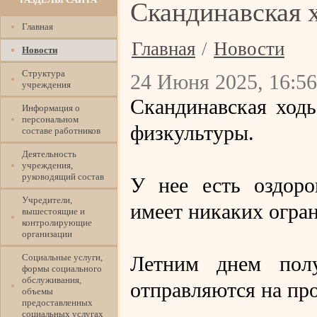
Скандинавская 
Главная
Главная
/
Новости
Новости
Структура
24 Июня 2025, 16:56
учреждения
Скандинавская ход
Информация о
персональном
физкультуры.
составе работников
Деятельность
учреждения,
руководящий состав
У нее есть оздоро
Учредители,
имеет никаких огран
вышестоящие и
контролирующие
организации
Социальные услуги,
Летним днем полу
формы социального
обслуживания,
отправляются на пр
объемы
предоставленных
социальных услугах