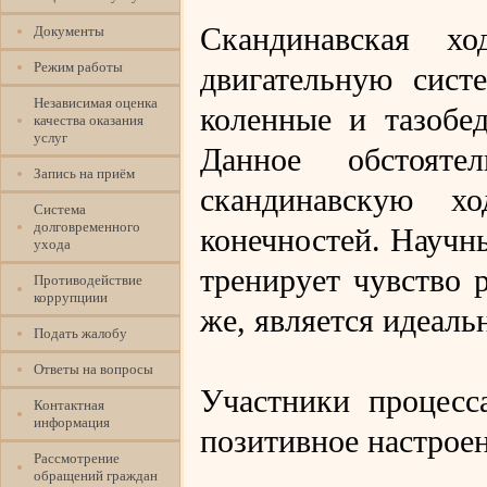
Скандинавская х
Документы
Режим работы
двигательную сист
Независимая оценка
коленные и тазобе
качества оказания
услуг
Данное обстояте
Запись на приём
скандинавскую х
Система
долговременного
конечностей. Научны
ухода
тренирует чувство 
Противодействие
коррупциии
же, является идеал
Подать жалобу
Ответы на вопросы
Участники процесс
Контактная
информация
позитивное настроен
Рассмотрение
обращений граждан