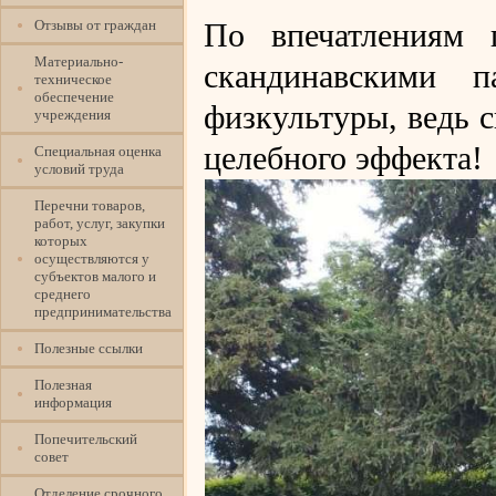
Отзывы от граждан
По впечатлениям п
Материально-
скандинавскими 
техническое
обеспечение
физкультуры, ведь 
учреждения
целебного эффекта!
Специальная оценка
условий труда
Перечни товаров,
работ, услуг, закупки
которых
осуществляются у
субъектов малого и
среднего
предпринимательства
Полезные ссылки
Полезная
информация
Попечительский
совет
Отделение срочного